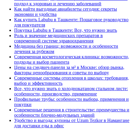
подход к здоровью и лечению заболеваний
Как найти выгодные авиабилеты сегодня: секреты
экономии и удобства
Как купить Labubu в Ташкенте: Пошаговое руководство
для покупателя
Покупка Labubu в Ташкенте: Все, что нужно знать
Роль и значение медицинских препаратов в
современной системе здравоохранения
Медицина без границ: возможности и особенности
лечения за рубежом
Современная косметологическая клиника: возможности,
подходы и выбор пациента
Цены на сэндвич-панели за м² в Москве: обзор рынка,
факторы ценообразования и советы по выбору
Современные системы отопления в школах: требования,
выбор и эффективность
Все, что нужно знать о холоднокатаном стальном листе:
особенности, производство, применение
Профильные трубы: особенности выбора, применения и
покупки
Современные решения в строительстве: преимущества и
особенности блочно-модульных зданий
Удобство и выгода: купоны от Uzum Tezkor в Намангане
для доставки еды в офис