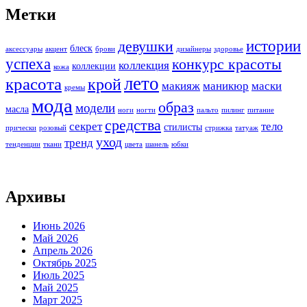
Метки
истории
девушки
блеск
аксессуары
акцент
брови
дизайнеры
здоровье
успеха
конкурс красоты
коллекция
коллекции
кожа
лето
красота
крой
макияж
маникюр
маски
кремы
мода
образ
модели
масла
ноги
ногти
пальто
пилинг
питание
средства
секрет
тело
стилисты
прически
розовый
стрижка
татуаж
уход
тренд
тенденции
ткани
цвета
шанель
юбки
Архивы
Июнь 2026
Май 2026
Апрель 2026
Октябрь 2025
Июль 2025
Май 2025
Март 2025