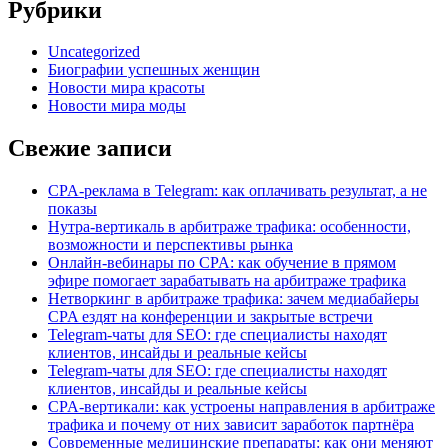
Рубрики
Uncategorized
Биографии успешных женщин
Новости мира красоты
Новости мира моды
Свежие записи
CPA-реклама в Telegram: как оплачивать результат, а не
показы
Нутра-вертикаль в арбитраже трафика: особенности,
возможности и перспективы рынка
Онлайн-вебинары по CPA: как обучение в прямом
эфире помогает зарабатывать на арбитраже трафика
Нетворкинг в арбитраже трафика: зачем медиабайеры
CPA ездят на конференции и закрытые встречи
Telegram-чаты для SEO: где специалисты находят
клиентов, инсайды и реальные кейсы
Telegram-чаты для SEO: где специалисты находят
клиентов, инсайды и реальные кейсы
CPA-вертикали: как устроены направления в арбитраже
трафика и почему от них зависит заработок партнёра
Современные медицинские препараты: как они меняют