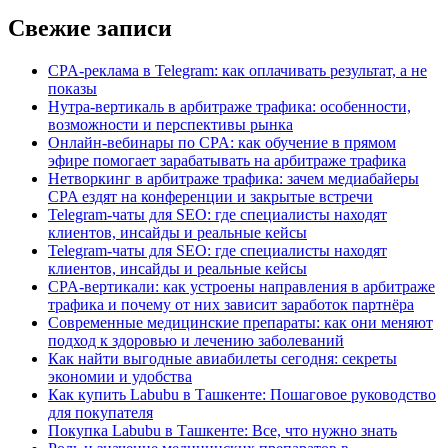
Свежие записи
CPA-реклама в Telegram: как оплачивать результат, а не
показы
Нутра-вертикаль в арбитраже трафика: особенности,
возможности и перспективы рынка
Онлайн-вебинары по CPA: как обучение в прямом
эфире помогает зарабатывать на арбитраже трафика
Нетворкинг в арбитраже трафика: зачем медиабайеры
CPA ездят на конференции и закрытые встречи
Telegram-чаты для SEO: где специалисты находят
клиентов, инсайды и реальные кейсы
Telegram-чаты для SEO: где специалисты находят
клиентов, инсайды и реальные кейсы
CPA-вертикали: как устроены направления в арбитраже
трафика и почему от них зависит заработок партнёра
Современные медицинские препараты: как они меняют
подход к здоровью и лечению заболеваний
Как найти выгодные авиабилеты сегодня: секреты
экономии и удобства
Как купить Labubu в Ташкенте: Пошаговое руководство
для покупателя
Покупка Labubu в Ташкенте: Все, что нужно знать