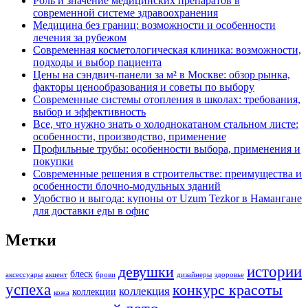
Роль и значение медицинских препаратов в
современной системе здравоохранения
Медицина без границ: возможности и особенности
лечения за рубежом
Современная косметологическая клиника: возможности,
подходы и выбор пациента
Цены на сэндвич-панели за м² в Москве: обзор рынка,
факторы ценообразования и советы по выбору
Современные системы отопления в школах: требования,
выбор и эффективность
Все, что нужно знать о холоднокатаном стальном листе:
особенности, производство, применение
Профильные трубы: особенности выбора, применения и
покупки
Современные решения в строительстве: преимущества и
особенности блочно-модульных зданий
Удобство и выгода: купоны от Uzum Tezkor в Намангане
для доставки еды в офис
Метки
истории
девушки
блеск
аксессуары
акцент
брови
дизайнеры
здоровье
успеха
конкурс красоты
коллекция
коллекции
кожа