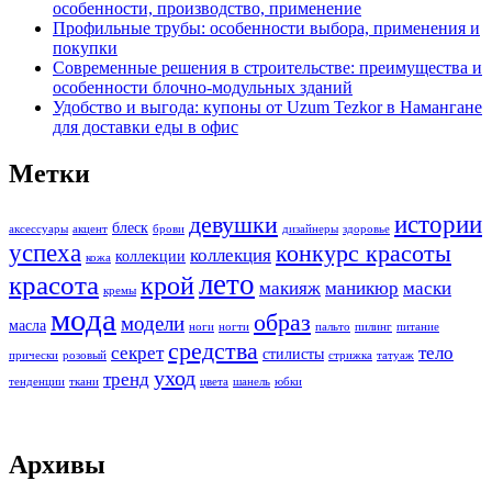
особенности, производство, применение
Профильные трубы: особенности выбора, применения и
покупки
Современные решения в строительстве: преимущества и
особенности блочно-модульных зданий
Удобство и выгода: купоны от Uzum Tezkor в Намангане
для доставки еды в офис
Метки
истории
девушки
блеск
аксессуары
акцент
брови
дизайнеры
здоровье
успеха
конкурс красоты
коллекция
коллекции
кожа
лето
красота
крой
макияж
маникюр
маски
кремы
мода
образ
модели
масла
ноги
ногти
пальто
пилинг
питание
средства
секрет
тело
стилисты
прически
розовый
стрижка
татуаж
уход
тренд
тенденции
ткани
цвета
шанель
юбки
Архивы