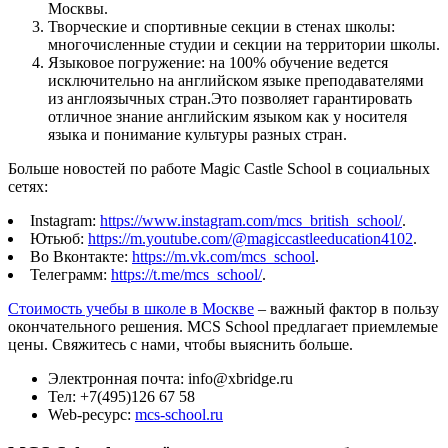
Москвы.
Творческие и спортивные секции в стенах школы:
многочисленные студии и секции на территории школы.
Языковое погружение: на 100% обучение ведется
исключительно на английском языке преподавателями
из англоязычных стран.Это позволяет гарантировать
отличное знание английским языком как у носителя
языка и понимание культуры разных стран.
Больше новостей по работе Magic Castle School в социальных
сетях:
Instagram:
https://www.instagram.com/mcs_british_school/
.
Ютьюб:
https://m.youtube.com/@magiccastleeducation4102
.
Во Вконтакте:
https://m.vk.com/mcs_school
.
Телеграмм:
https://t.me/mcs_school/
.
Стоимость учебы в школе в Москве
– важный фактор в пользу
окончательного решения. MCS School предлагает приемлемые
цены. Свяжитесь с нами, чтобы выяснить больше.
Электронная почта: info@xbridge.ru
Тел: +7(495)126 67 58
Web-ресурс:
mcs-school.ru