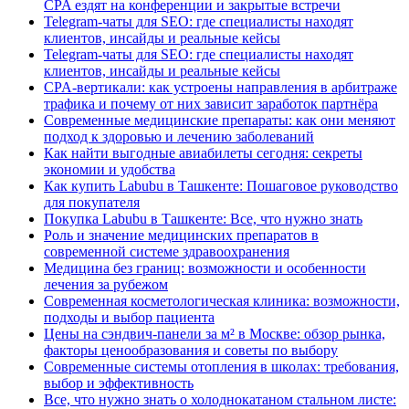
CPA ездят на конференции и закрытые встречи
Telegram-чаты для SEO: где специалисты находят
клиентов, инсайды и реальные кейсы
Telegram-чаты для SEO: где специалисты находят
клиентов, инсайды и реальные кейсы
CPA-вертикали: как устроены направления в арбитраже
трафика и почему от них зависит заработок партнёра
Современные медицинские препараты: как они меняют
подход к здоровью и лечению заболеваний
Как найти выгодные авиабилеты сегодня: секреты
экономии и удобства
Как купить Labubu в Ташкенте: Пошаговое руководство
для покупателя
Покупка Labubu в Ташкенте: Все, что нужно знать
Роль и значение медицинских препаратов в
современной системе здравоохранения
Медицина без границ: возможности и особенности
лечения за рубежом
Современная косметологическая клиника: возможности,
подходы и выбор пациента
Цены на сэндвич-панели за м² в Москве: обзор рынка,
факторы ценообразования и советы по выбору
Современные системы отопления в школах: требования,
выбор и эффективность
Все, что нужно знать о холоднокатаном стальном листе: