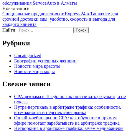
обслуживания ServiceAuto в Алматы
Новая запись
Специальные предложения от Express 24 в Ташкенте для
срочной доставки еды: удобство, скорость и выгода для
каждого клиента
Найти:
Рубрики
Uncategorized
Биографии успешных женщин
Новости мира красоты
Новости мира моды
Свежие записи
CPA-реклама в Telegram: как оплачивать результат, а не
показы
Нутра-вертикаль в арбитраже трафика: особенности,
возможности и перспективы рынка
Онлайн-вебинары по CPA: как обучение в прямом
эфире помогает зарабатывать на арбитраже трафика
Нетворкинг в арбитраже трафика: зачем медиабайеры