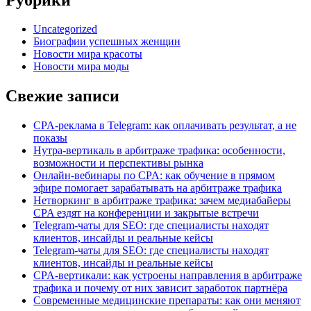
Uncategorized
Биографии успешных женщин
Новости мира красоты
Новости мира моды
Свежие записи
CPA-реклама в Telegram: как оплачивать результат, а не
показы
Нутра-вертикаль в арбитраже трафика: особенности,
возможности и перспективы рынка
Онлайн-вебинары по CPA: как обучение в прямом
эфире помогает зарабатывать на арбитраже трафика
Нетворкинг в арбитраже трафика: зачем медиабайеры
CPA ездят на конференции и закрытые встречи
Telegram-чаты для SEO: где специалисты находят
клиентов, инсайды и реальные кейсы
Telegram-чаты для SEO: где специалисты находят
клиентов, инсайды и реальные кейсы
CPA-вертикали: как устроены направления в арбитраже
трафика и почему от них зависит заработок партнёра
Современные медицинские препараты: как они меняют