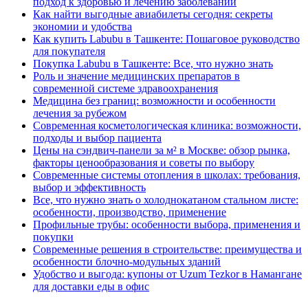
подход к здоровью и лечению заболеваний
Как найти выгодные авиабилеты сегодня: секреты
экономии и удобства
Как купить Labubu в Ташкенте: Пошаговое руководство
для покупателя
Покупка Labubu в Ташкенте: Все, что нужно знать
Роль и значение медицинских препаратов в
современной системе здравоохранения
Медицина без границ: возможности и особенности
лечения за рубежом
Современная косметологическая клиника: возможности,
подходы и выбор пациента
Цены на сэндвич-панели за м² в Москве: обзор рынка,
факторы ценообразования и советы по выбору
Современные системы отопления в школах: требования,
выбор и эффективность
Все, что нужно знать о холоднокатаном стальном листе:
особенности, производство, применение
Профильные трубы: особенности выбора, применения и
покупки
Современные решения в строительстве: преимущества и
особенности блочно-модульных зданий
Удобство и выгода: купоны от Uzum Tezkor в Намангане
для доставки еды в офис