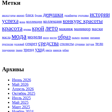
Метки
истории
девушки
блеск
аксессуары
акцент
брови
дизайнеры
здоровье
успеха
конкурс красоты
коллекция
коллекции
кожа
лето
красота
крой
макияж
маникюр
маски
кремы
мода
образ
модели
масла
ноги
ногти
пальто
пилинг
питание
средства
секрет
тело
стилисты
прически
розовый
стрижка
татуаж
уход
тренд
тенденции
ткани
цвета
шанель
юбки
Архивы
Июнь 2026
Май 2026
Апрель 2026
Октябрь 2025
Июль 2025
Май 2025
Март 2025
Ноябрь 2024