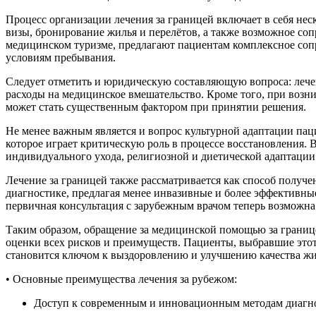
Процесс организации лечения за границей включает в себя не
визы, бронирование жилья и перелётов, а также возможное с
медицинском туризме, предлагают пациентам комплексное сопр
условиям пребывания.
Следует отметить и юридическую составляющую вопроса: лечен
расходы на медицинское вмешательство. Кроме того, при возн
может стать существенным фактором при принятии решения.
Не менее важным является и вопрос культурной адаптации пацие
которое играет критическую роль в процессе восстановления.
индивидуального ухода, религиозной и диетической адаптации
Лечение за границей также рассматривается как способ получ
диагностике, предлагая менее инвазивные и более эффективны
первичная консультация с зарубежным врачом теперь возможна
Таким образом, обращение за медицинской помощью за границ
оценки всех рисков и преимуществ. Пациенты, выбравшие это
становится ключом к выздоровлению и улучшению качества жи
• Основные преимущества лечения за рубежом:
Доступ к современным и инновационным методам диагно