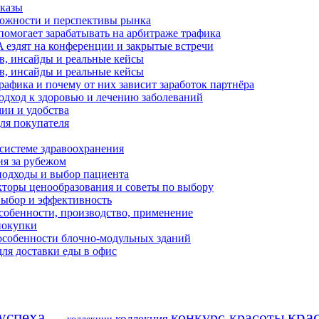
оказы
зможности и перспективы рынка
помогает зарабатывать на арбитраже трафика
 ездят на конференции и закрытые встречи
ов, инсайды и реальные кейсы
ов, инсайды и реальные кейсы
рафика и почему от них зависит заработок партнёра
одход к здоровью и лечению заболеваний
ии и удобства
ля покупателя
 системе здравоохранения
ия за рубежом
подходы и выбор пациента
акторы ценообразования и советы по выбору
выбор и эффективность
особенности, производство, применение
покупки
особенности блочно-модульных зданий
для доставки еды в офис
кра
успеха
конкурс красоты
коллекция