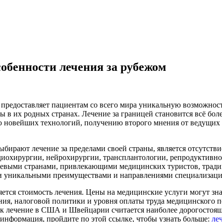
собенности лечения за рубежом
предоставляет пациентам со всего мира уникальную возможност
ы в их родных странах. Лечение за границей становится всё бол
 новейших технологий, получению второго мнения от ведущих 
бирают лечение за пределами своей страны, является отсутств
рдиохирургии, нейрохирургии, трансплантологии, репродуктивн
евыми странами, привлекающими медицинских туристов, традиц
и уникальными преимуществами и направлениями специализаци
тся стоимость лечения. Цены на медицинские услуги могут зна
ения, налоговой политики и уровня оплаты труда медицинского 
как лечение в США и Швейцарии считается наиболее дорогостоя
информация, пройдите по этой ссылке, чтобы узнать больше:
ле