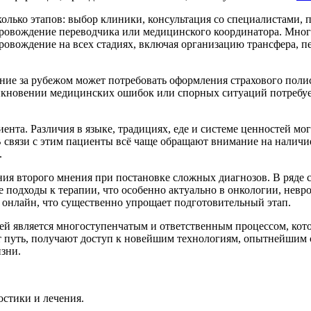
сколько этапов: выбор клиники, консультация со специалистами
опровождение переводчика или медицинского координатора. Мно
овождение на всех стадиях, включая организацию трансфера, п
ие за рубежом может потребовать оформления страхового полис
икновении медицинских ошибок или спорных ситуаций потребует
нта. Различия в языке, традициях, еде и системе ценностей мог
 В связи с этим пациенты всё чаще обращают внимание на наличи
.
ения второго мнения при постановке сложных диагнозов. В ряд
е подходы к терапии, что особенно актуально в онкологии, нев
 онлайн, что существенно упрощает подготовительный этап.
ей является многоступенчатым и ответственным процессом, кот
т путь, получают доступ к новейшим технологиям, опытнейшим 
зни.
стики и лечения.