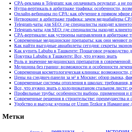
CPA-реклама в Telegram: как оплачивать результат, а не п
Нутра-вертикаль в арбитраже трафика: особенности, во
Онлайн-вебинары по CPA: как обучение в прямом эфире 
Нетворкинг в арбитраже трафика: зачем медиабайеры CPA
Telegram-чаты для SEO: где специалисты находят клиент
Telegram-чаты для SEO: где специалисты находят клиент
CPA-вертикали: как устроены направления в арбитраже т
Современные медицинские препараты: как они меняют п
Как найти выгодные авиабилеты сегодня: секреты эконом
Как купить Labubu в Ташкенте: Пошаговое руководство д
Покупка Labubu в Ташкенте: Все, что нужно знать
Роль и значение медицинских препаратов в современной
Медицина без границ: возможности и особенности лечен
Современная косметологическая клиника: возможности, 
Цены на сэндвич-панели за м² в Москве: обзор рынка, ф
Современные системы отопления в школах: требования, 
Все, что нужно знать о холоднокатаном стальном листе: 
Профильные трубы: особенности выбора, применения и 
Современные решения в строительстве: преимущества и 
Удобство и выгода: купоны от Uzum Tezkor в Намангане 
Метки
истории 
девушки