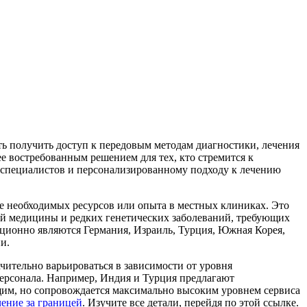
ь получить доступ к передовым методам диагностики, лечения
ее востребованным решением для тех, кто стремится к
специалистов и персонализированному подходу к лечению
ие необходимых ресурсов или опыта в местных клиниках. Это
ой медицины и редких генетических заболеваний, требующих
ионно являются Германия, Израиль, Турция, Южная Корея,
и.
чительно варьироваться в зависимости от уровня
персонала. Например, Индия и Турция предлагают
щим, но сопровождается максимально высоким уровнем сервиса
чение за границей
. Изучите все детали, перейдя по этой ссылке.