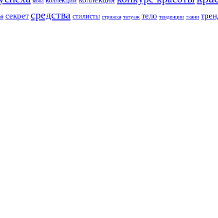
коллекции
кожа
средства
секрет
тело
трен
стилисты
ый
стрижка
татуаж
тенденции
ткани