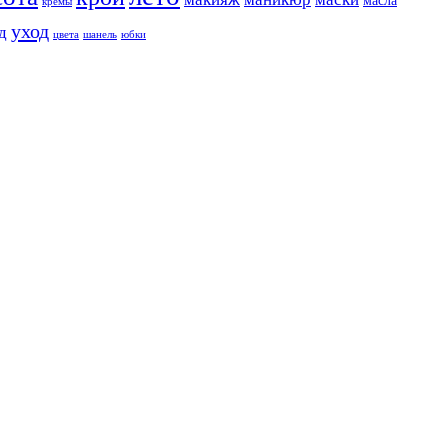
масла
кремы
уход
д
цвета
шанель
юбки