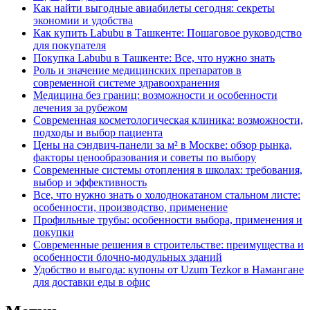
Как найти выгодные авиабилеты сегодня: секреты
экономии и удобства
Как купить Labubu в Ташкенте: Пошаговое руководство
для покупателя
Покупка Labubu в Ташкенте: Все, что нужно знать
Роль и значение медицинских препаратов в
современной системе здравоохранения
Медицина без границ: возможности и особенности
лечения за рубежом
Современная косметологическая клиника: возможности,
подходы и выбор пациента
Цены на сэндвич-панели за м² в Москве: обзор рынка,
факторы ценообразования и советы по выбору
Современные системы отопления в школах: требования,
выбор и эффективность
Все, что нужно знать о холоднокатаном стальном листе:
особенности, производство, применение
Профильные трубы: особенности выбора, применения и
покупки
Современные решения в строительстве: преимущества и
особенности блочно-модульных зданий
Удобство и выгода: купоны от Uzum Tezkor в Намангане
для доставки еды в офис