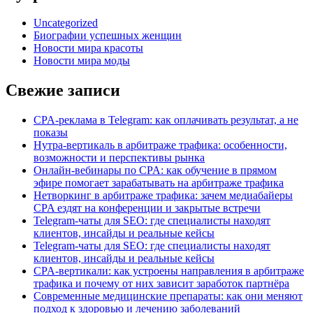
Uncategorized
Биографии успешных женщин
Новости мира красоты
Новости мира моды
Свежие записи
CPA-реклама в Telegram: как оплачивать результат, а не
показы
Нутра-вертикаль в арбитраже трафика: особенности,
возможности и перспективы рынка
Онлайн-вебинары по CPA: как обучение в прямом
эфире помогает зарабатывать на арбитраже трафика
Нетворкинг в арбитраже трафика: зачем медиабайеры
CPA ездят на конференции и закрытые встречи
Telegram-чаты для SEO: где специалисты находят
клиентов, инсайды и реальные кейсы
Telegram-чаты для SEO: где специалисты находят
клиентов, инсайды и реальные кейсы
CPA-вертикали: как устроены направления в арбитраже
трафика и почему от них зависит заработок партнёра
Современные медицинские препараты: как они меняют
подход к здоровью и лечению заболеваний