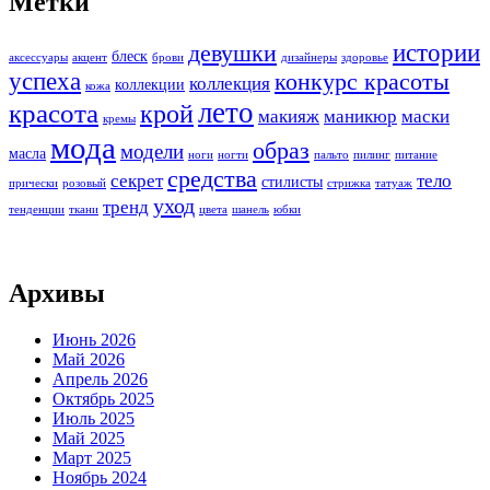
Метки
истории
девушки
блеск
аксессуары
акцент
брови
дизайнеры
здоровье
успеха
конкурс красоты
коллекция
коллекции
кожа
лето
красота
крой
макияж
маникюр
маски
кремы
мода
образ
модели
масла
ноги
ногти
пальто
пилинг
питание
средства
секрет
тело
стилисты
прически
розовый
стрижка
татуаж
уход
тренд
тенденции
ткани
цвета
шанель
юбки
Архивы
Июнь 2026
Май 2026
Апрель 2026
Октябрь 2025
Июль 2025
Май 2025
Март 2025
Ноябрь 2024