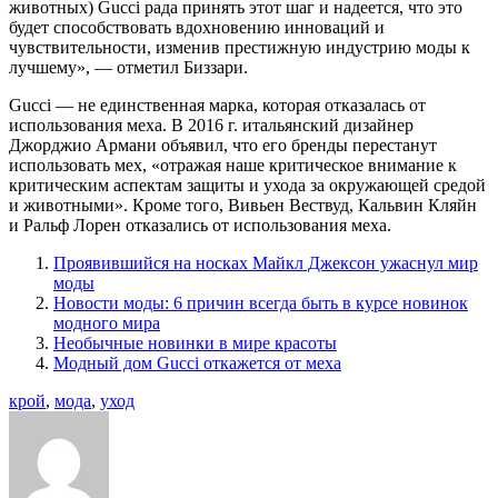
животных) Gucci рада принять этот шаг и надеется, что это
будет способствовать вдохновению инноваций и
чувствительности, изменив престижную индустрию моды к
лучшему»,
— отметил Биззари.
Gucci — не единственная марка, которая отказалась от
использования меха. В 2016 г. итальянский дизайнер
Джорджио Армани объявил, что его бренды перестанут
использовать мех, «отражая наше критическое внимание к
критическим аспектам защиты и ухода за окружающей средой
и животными». Кроме того, Вивьен Вествуд, Кальвин Кляйн
и Ральф Лорен отказались от использования меха.
Проявившийся на носках Майкл Джексон ужаснул мир
моды
Новости моды: 6 причин всегда быть в курсе новинок
модного мира
Необычные новинки в мире красоты
Модный дом Gucci откажется от меха
крой
,
мода
,
уход