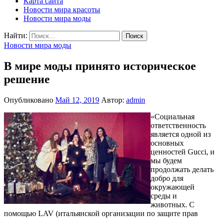
Карта сайта
Новости мира красоты
Новости мира моды
Найти:
Новости мира моды
В мире моды принято историческое
решение
Опубликовано
Май 12, 2019
Автор:
admin
«Социальная
ответственность
является одной из
основных
ценностей Gucci, и
мы будем
продолжать делать
добро для
окружающей
среды и
животных. С
помощью LAV (итальянской организации по защите прав