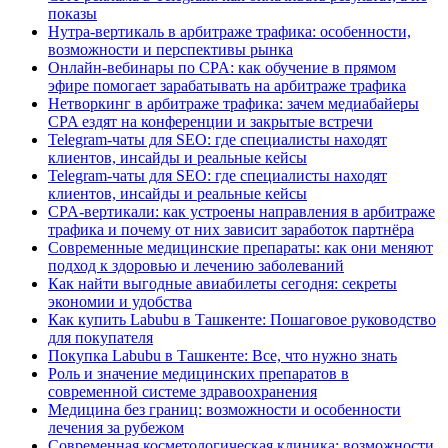
показы
Нутра-вертикаль в арбитраже трафика: особенности,
возможности и перспективы рынка
Онлайн-вебинары по CPA: как обучение в прямом
эфире помогает зарабатывать на арбитраже трафика
Нетворкинг в арбитраже трафика: зачем медиабайеры
CPA ездят на конференции и закрытые встречи
Telegram-чаты для SEO: где специалисты находят
клиентов, инсайды и реальные кейсы
Telegram-чаты для SEO: где специалисты находят
клиентов, инсайды и реальные кейсы
CPA-вертикали: как устроены направления в арбитраже
трафика и почему от них зависит заработок партнёра
Современные медицинские препараты: как они меняют
подход к здоровью и лечению заболеваний
Как найти выгодные авиабилеты сегодня: секреты
экономии и удобства
Как купить Labubu в Ташкенте: Пошаговое руководство
для покупателя
Покупка Labubu в Ташкенте: Все, что нужно знать
Роль и значение медицинских препаратов в
современной системе здравоохранения
Медицина без границ: возможности и особенности
лечения за рубежом
Современная косметологическая клиника: возможности,