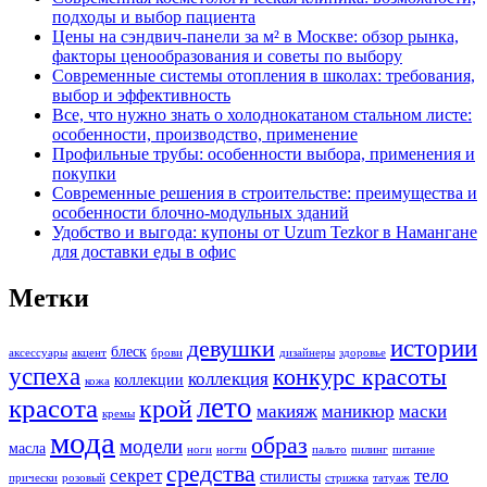
подходы и выбор пациента
Цены на сэндвич-панели за м² в Москве: обзор рынка,
факторы ценообразования и советы по выбору
Современные системы отопления в школах: требования,
выбор и эффективность
Все, что нужно знать о холоднокатаном стальном листе:
особенности, производство, применение
Профильные трубы: особенности выбора, применения и
покупки
Современные решения в строительстве: преимущества и
особенности блочно-модульных зданий
Удобство и выгода: купоны от Uzum Tezkor в Намангане
для доставки еды в офис
Метки
истории
девушки
блеск
аксессуары
акцент
брови
дизайнеры
здоровье
успеха
конкурс красоты
коллекция
коллекции
кожа
лето
красота
крой
макияж
маникюр
маски
кремы
мода
образ
модели
масла
ноги
ногти
пальто
пилинг
питание
средства
секрет
тело
стилисты
прически
розовый
стрижка
татуаж