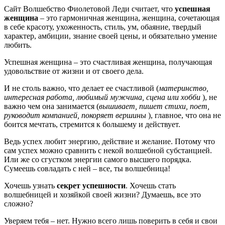
Сайт Волшебство Фиолетовой Леди считает, что
успешная
женщина
– это гармоничная женщина, женщина, сочетающая
в себе красоту, ухоженность, стиль, ум, обаяние, твердый
характер, амбиции, знание своей цены, и обязательно умение
любить.
Успешная женщина – это счастливая женщина, получающая
удовольствие от жизни и от своего дела.
И не столь важно, что делает ее счастливой (
материнство,
интересная работа, любимый мужчина, сцена или хобби
), не
важно чем она занимается (
вышивает, пишет стихи, поет,
руководит компанией, покоряет вершины
), главное, что она не
боится мечтать, стремится к большему и действует.
Ведь успех любит энергию, действие и желание. Потому что
сам успех можно сравнить с некой волшебной субстанцией.
Или же со сгустком энергии самого высшего порядка.
Сумеешь совладать с ней – все, ты волшебница!
Хочешь узнать
секрет успешности
. Хочешь стать
волшебницей и хозяйкой своей жизни? Думаешь, все это
сложно?
Уверяем тебя – нет. Нужно всего лишь поверить в себя и свои