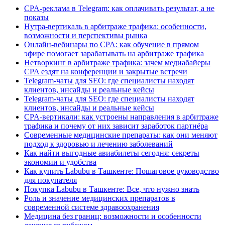
CPA-реклама в Telegram: как оплачивать результат, а не
показы
Нутра-вертикаль в арбитраже трафика: особенности,
возможности и перспективы рынка
Онлайн-вебинары по CPA: как обучение в прямом
эфире помогает зарабатывать на арбитраже трафика
Нетворкинг в арбитраже трафика: зачем медиабайеры
CPA ездят на конференции и закрытые встречи
Telegram-чаты для SEO: где специалисты находят
клиентов, инсайды и реальные кейсы
Telegram-чаты для SEO: где специалисты находят
клиентов, инсайды и реальные кейсы
CPA-вертикали: как устроены направления в арбитраже
трафика и почему от них зависит заработок партнёра
Современные медицинские препараты: как они меняют
подход к здоровью и лечению заболеваний
Как найти выгодные авиабилеты сегодня: секреты
экономии и удобства
Как купить Labubu в Ташкенте: Пошаговое руководство
для покупателя
Покупка Labubu в Ташкенте: Все, что нужно знать
Роль и значение медицинских препаратов в
современной системе здравоохранения
Медицина без границ: возможности и особенности