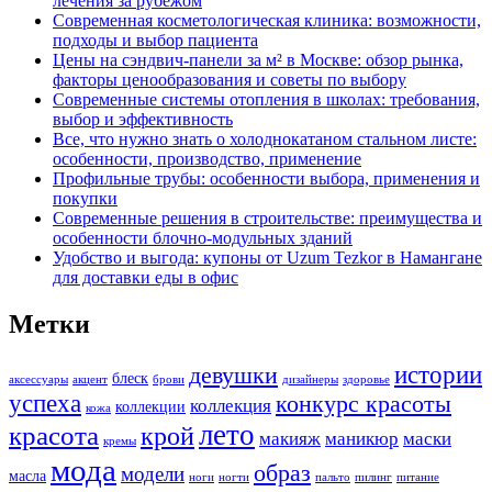
лечения за рубежом
Современная косметологическая клиника: возможности,
подходы и выбор пациента
Цены на сэндвич-панели за м² в Москве: обзор рынка,
факторы ценообразования и советы по выбору
Современные системы отопления в школах: требования,
выбор и эффективность
Все, что нужно знать о холоднокатаном стальном листе:
особенности, производство, применение
Профильные трубы: особенности выбора, применения и
покупки
Современные решения в строительстве: преимущества и
особенности блочно-модульных зданий
Удобство и выгода: купоны от Uzum Tezkor в Намангане
для доставки еды в офис
Метки
истории
девушки
блеск
аксессуары
акцент
брови
дизайнеры
здоровье
успеха
конкурс красоты
коллекция
коллекции
кожа
лето
красота
крой
макияж
маникюр
маски
кремы
мода
образ
модели
масла
ноги
ногти
пальто
пилинг
питание