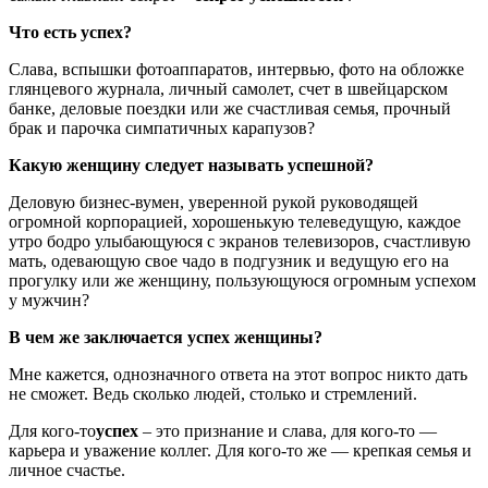
Что есть
успех?
Слава, вспышки фотоаппаратов, интервью, фото на обложке
глянцевого журнала, личный самолет, счет в швейцарском
банке, деловые поездки или же счастливая семья, прочный
брак и парочка симпатичных карапузов?
Какую женщину следует называть успешной?
Деловую бизнес-вумен, уверенной рукой руководящей
огромной корпорацией, хорошенькую телеведущую, каждое
утро бодро улыбающуюся с экранов телевизоров, счастливую
мать, одевающую свое чадо в подгузник и ведущую его на
прогулку или же женщину, пользующуюся огромным успехом
у мужчин?
В чем же заключается успех женщины?
Мне кажется, однозначного ответа на этот вопрос никто дать
не сможет. Ведь сколько людей, столько и стремлений.
Для кого-то
успех
– это признание и слава, для кого-то —
карьера и уважение коллег. Для кого-то же — крепкая семья и
личное счастье.